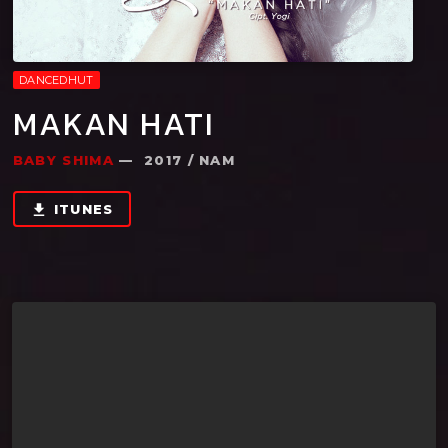
DANCEDHUT
MAKAN HATI
BABY SHIMA
— 2017 / NAM
ITUNES
file_download